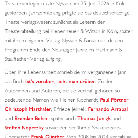
o
Theaterverlegerin Ute Nyssen am 25. Juni 2026 in Köln
n
gestorben. Jahrzehntelang prägte sie das deutschsprachige
Theaterverlagswesen: zunächst als Leiterin der
Theaterabteilung bei Kiepenheuer & Witsch in Köln, später
mit ihrem eigenen Verlag Nyssen & Bansemer, dessen
Programm Ende der Neunziger Jahre im Hartmann &
Stauffacher Verlag aufging.
Über ihre Lebensarbeit schrieb sie im vergangenen Jahr
das Buch
Ist's vorüber, lacht man drüber
. Zu den
Autorinnen und Autoren, die sie vertrat, gehören so
bedeutende Namen wie Heiner Kipphardt,
Paul Pörtner
,
Christoph Marthaler
, Elfriede Jelinek,
Fernando Arrabal
und
Brendan Behan
, später auch
Thomas Jonigk
und
Steffen Kopetzky
sowie der berühmte Shakespeare-
Übersetzer
Frank Günther
. Von 2008 bis 2024 vergab sie