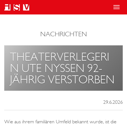
T
o
g
NACHRICHTEN
g
l
e
THEATERVERLEGERI
n
N UTE NYSSEN 92-
a
JÄHRIG VERSTORBEN
v
i
g
29.6.2026
a
t
i
Wie aus ihrem familiären Umfeld bekannt wurde, ist die