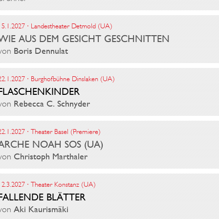
15.1.2027 · Landestheater Detmold (UA)
WIE AUS DEM GESICHT GESCHNITTEN
von
Boris Dennulat
22.1.2027 · Burghofbühne Dinslaken (UA)
FLASCHENKINDER
von
Rebecca C. Schnyder
22.1.2027 · Theater Basel (Premiere)
ARCHE NOAH SOS (UA)
von
Christoph Marthaler
12.3.2027 · Theater Konstanz (UA)
FALLENDE BLÄTTER
von
Aki Kaurismäki