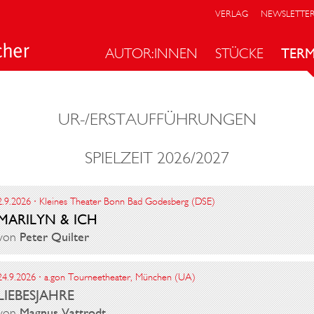
VERLAG
NEWSLETTE
AUTOR:INNEN
STÜCKE
TERM
UR-/ERSTAUFFÜHRUNGEN
SPIELZEIT 2026/2027
2.9.2026 · Kleines Theater Bonn Bad Godesberg (DSE)
MARILYN & ICH
von
Peter Quilter
24.9.2026 · a.gon Tourneetheater, München (UA)
LIEBESJAHRE
von
Magnus Vattrodt