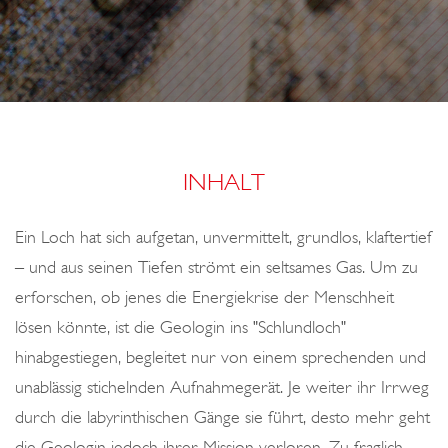
o
R
T
n
F
E
Ä
R
H
R
F
INHALT
R
A
Ein Loch hat sich aufgetan, unvermittelt, grundlos, klaftertief
U
– und aus seinen Tiefen strömt ein seltsames Gas. Um zu
E
erforschen, ob jenes die Energiekrise der Menschheit
N
lösen könnte, ist die Geologin ins "Schlundloch"
*
hinabgestiegen, begleitet nur von einem sprechenden und
unablässig stichelnden Aufnahmegerät. Je weiter ihr Irrweg
durch die labyrinthischen Gänge sie führt, desto mehr geht
die Geologin jedoch ihrer Mission verloren. Zu fraglich