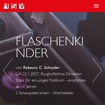
T
o
E
S
g
R
C
g
S
H
l
T
I
FLASCHENKI
e
I
F
NDER
n
C
F
a
K
B
v
T
R
von
Rebecca C. Schnyder
i
E
U
UA 22.1.2027, Burghofbühne Dinslaken
g
T
C
Stück für ein junges Publikum - empfohlen
a
R
H
ab 12 Jahren
t
Ä
2 Schauspieler:innen - Wechseldek.
i
U