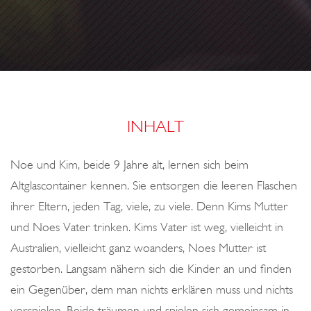
o
M
n
E
–
S
T
.
INHALT
G
A
Noe und Kim, beide 9 Jahre alt, lernen sich beim
L
Altglascontainer kennen. Sie entsorgen die leeren Flaschen
L
ihrer Eltern, jeden Tag, viele, zu viele. Denn Kims Mutter
E
und Noes Vater trinken. Kims Vater ist weg, vielleicht in
N
Australien, vielleicht ganz woanders, Noes Mutter ist
S
gestorben. Langsam nähern sich die Kinder an und finden
S
ein Gegenüber, dem man nichts erklären muss und nichts
T
vorspielen. Beide träumen und spielen sich gemeinsam in