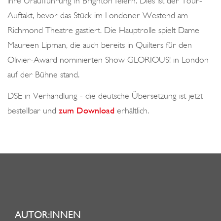
ihre Uraufführung in Brighton feiern. Dies ist der Tour-
o
Auftakt, bevor das Stück im Londoner Westend am
n
Richmond Theatre gastiert. Die Hauptrolle spielt Dame
Maureen Lipman, die auch bereits in Quilters für den
Olivier-Award nominierten Show GLORIOUS! in London
auf der Bühne stand.
DSE in Verhandlung - die deutsche Übersetzung ist jetzt
bestellbar und
zum Download
erhältlich.
AUTOR:INNEN