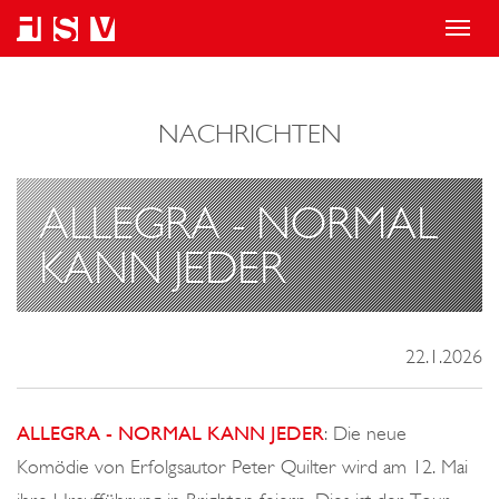
T
o
g
NACHRICHTEN
g
l
e
ALLEGRA - NORMAL
n
KANN JEDER
a
v
i
22.1.2026
g
a
ALLEGRA - NORMAL KANN JEDER
: Die neue
t
Komödie von Erfolgsautor Peter Quilter wird am 12. Mai
i