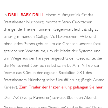
o
n
In
DRILL BABY DRILL
, einem Auftragsstück für das
Staatstheater Nürnberg, montiert Sarah Calörtscher
drängende Themen unserer Gegenwart leichthändig zu
einer glimmenden Collage. Voll lakonischem Witz und
ohne jedes Pathos geht es um die Grenzen unseres fossil
getriebenen Wachstums, um die Macht der Systeme und
um Wege aus der Paralyse, angesichts der Geschichte, die
die Menschheit über sich selbst schreibt. Am 19. Februar
feierte das Stück in der digitalen Spielstätte XRT des
Staatstheaters Nürnberg seine Uraufführung (Regie Ariane
Kareev).
Zum Trailer der Inszenierung gelangen Sie hier
.
Die TAZ (Svenja Plannerer) schreibt über den Abend:
"In den Einspielungen der 'Schichten' und in Peters’ Dialog