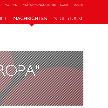
R
KONTAKT
AUFFÜHRUNGSRECHTE
LOGIN
SUCHE
INE
NACHRICHTEN
NEUE STÜCKE
UROPA"