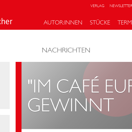
VERLAG
NEWSLETTE
AUTOR:INNEN
STÜCKE
TERM
NACHRICHTEN
"IM CAFÉ E
GEWINNT