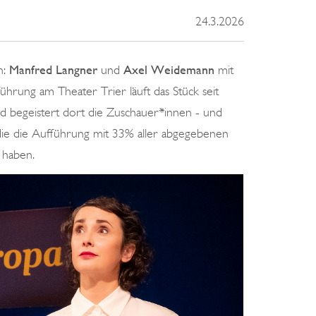
24.3.2026
n:
Manfred Langner
und
Axel Weidemann
mit
ührung am Theater Trier läuft das Stück seit
 begeistert dort die Zuschauer*innen - und
die die Aufführung mit 33% aller abgegebenen
 haben.