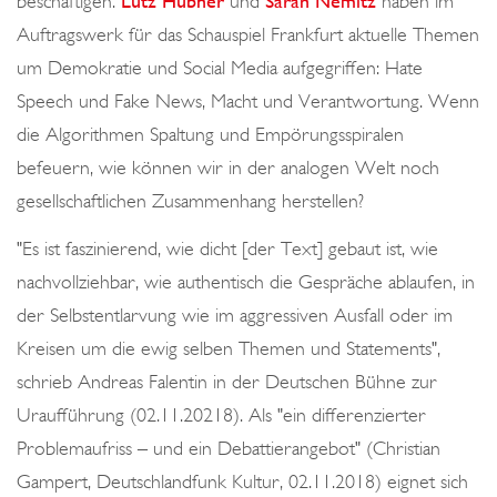
beschäftigen.
Lutz Hübner
und
Sarah Nemitz
haben im
o
Auftragswerk für das Schauspiel Frankfurt aktuelle Themen
n
um Demokratie und Social Media aufgegriffen: Hate
Speech und Fake News, Macht und Verantwortung. Wenn
die Algorithmen Spaltung und Empörungsspiralen
befeuern, wie können wir in der analogen Welt noch
gesellschaftlichen Zusammenhang herstellen?
"Es ist faszinierend, wie dicht [der Text] gebaut ist, wie
nachvollziehbar, wie authentisch die Gespräche ablaufen, in
der Selbstentlarvung wie im aggressiven Ausfall oder im
Kreisen um die ewig selben Themen und Statements",
schrieb Andreas Falentin in der Deutschen Bühne zur
Uraufführung (02.11.20218). Als "
ein differenzierter
Problemaufriss – und ein Debattierangebot" (Christian
Gampert, Deutschlandfunk Kultur, 02.11.2018) eignet sich