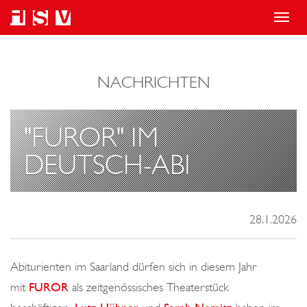
T
o
g
NACHRICHTEN
g
l
e
"FUROR" IM
n
DEUTSCH-ABI
a
v
i
28.1.2026
g
a
Abiturienten im Saarland dürfen sich in diesem Jahr
t
mit
FUROR
als zeitgenössisches Theaterstück
i