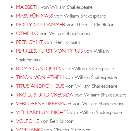
MACBETH
von William Shakespeare
MASS FÜR MASS
von William Shakespeare
MOLLY GOLDAMMER
von Thomas Middleton
OTHELLO
von William Shakespeare
PEER GYNT
von Henrik Ibsen
PERIKLES. FÜRST VON TYRUS
von William
Shakespeare
ROMEO UND JULIA
von William Shakespeare
TIMON VON ATHEN
von William Shakespeare
TITUS ANDRONICUS
von William Shakespeare
TROILUS UND CRESSIDA
von William Shakespeare
VERLORENE LIEBESMÜH
von William Shakespeare
VIEL LÄRM UM NICHTS
von William Shakespeare
VOLPONE
von Ben Jonson
VORHANG!
von Charles Marowitz