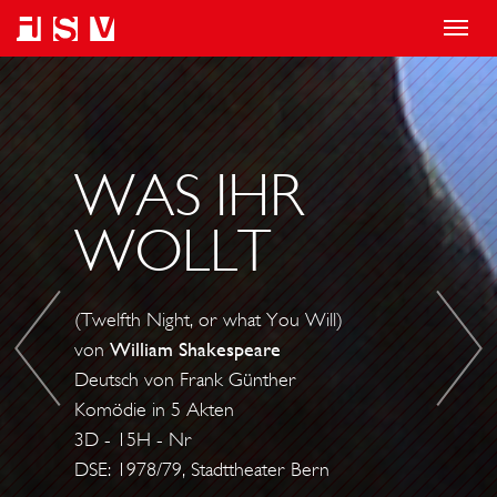
T
o
W
D
g
A
E
g
S
R
l
I
W
WAS IHR
e
H
I
WOLLT
n
R
D
a
W
E
v
O
R
(Twelfth Night, or what You Will)
i
L
S
von
William Shakespeare
g
L
P
Deutsch von Frank Günther
a
T
E
Komödie in 5 Akten
t
N
3D - 15H - Nr
i
DSE: 1978/79, Stadttheater Bern
S