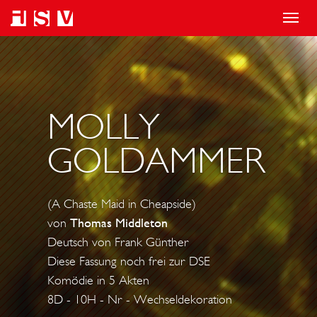
T
o
g
g
l
MOLLY
e
GOLDAMMER
n
a
v
(A Chaste Maid in Cheapside)
i
von
Thomas Middleton
g
Deutsch von Frank Günther
a
Diese Fassung noch frei zur DSE
t
Komödie in 5 Akten
i
8D - 10H - Nr - Wechseldekoration