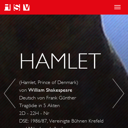
T
o
E
J
g
N
U
g
D
L
l
E
I
HAMLET
e
G
U
n
U
S
a
T
C
v
,
Ä
(Hamlet, Prince of Denmark)
i
A
S
von
William Shakespeare
g
L
A
Deutsch von Frank Günther
a
L
R
Tragödie in 5 Akten
t
E
2D - 22H - Nr
i
S
DSE: 1986/87, Vereinigte Bühnen Krefeld