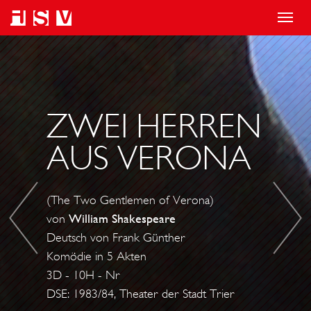
T
o
D
A
g
I
N
g
E
T
l
Z
O
ZWEI HERREN
e
Ä
N
AUS VERONA
n
H
I
a
M
U
v
U
S
(The Two Gentlemen of Verona)
i
N
U
von
William Shakespeare
g
G
N
Deutsch von Frank Günther
a
D
D
Komödie in 5 Akten
t
E
K
3D - 10H - Nr
i
R
DSE: 1983/84, Theater der Stadt Trier
L