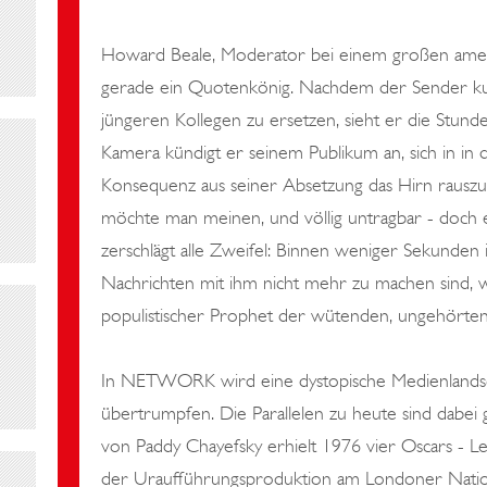
Howard Beale, Moderator bei einem großen ameri
gerade ein Quotenkönig. Nachdem der Sender kur
jüngeren Kollegen zu ersetzen, sieht er die Stu
Kamera kündigt er seinem Publikum an, sich in in d
Konsequenz aus seiner Absetzung das Hirn rauszu
möchte man meinen, und völlig untragbar - doch 
zerschlägt alle Zweifel: Binnen weniger Sekunden
Nachrichten mit ihm nicht mehr zu machen sind, w
populistischer Prophet der wütenden, ungehörten
In NETWORK wird eine dystopische Medienlandsch
übertrumpfen. Die Parallelen zu heute sind dabe
von Paddy Chayefsky erhielt 1976 vier Oscars - Le
der Uraufführungsproduktion am Londoner Natio