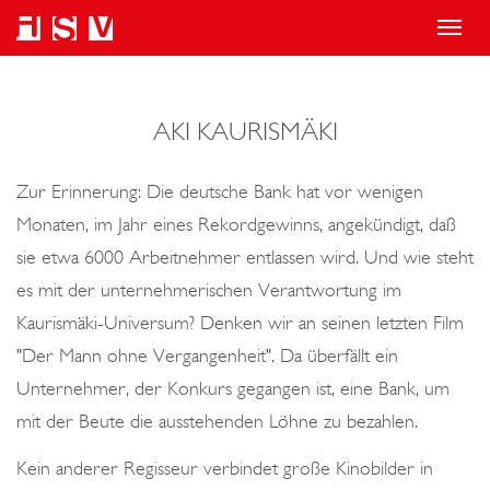
T
o
g
AKI KAURISMÄKI
g
l
Zur Erinnerung: Die deutsche Bank hat vor wenigen
e
Monaten, im Jahr eines Rekordgewinns, angekündigt, daß
n
sie etwa 6000 Arbeitnehmer entlassen wird. Und wie steht
a
es mit der unternehmerischen Verantwortung im
v
Kaurismäki-Universum? Denken wir an seinen letzten Film
i
"Der Mann ohne Vergangenheit". Da überfällt ein
g
Unternehmer, der Konkurs gegangen ist, eine Bank, um
a
mit der Beute die ausstehenden Löhne zu bezahlen.
t
i
Kein anderer Regisseur verbindet große Kinobilder in