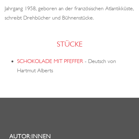
o
Jahrgang 1958, geboren an der französischen Atlantikküste,
n
schreibt Drehbücher und Bühnenstücke.
STÜCKE
SCHOKOLADE MIT PFEFFER
-
Deutsch von
Hartmut Alberts
AUTOR:INNEN