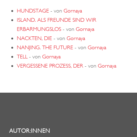
HUNDSTAGE
-
von
Gornaya
ISLAND. ALS FREUNDE SIND WIR
ERBARMUNGSLOS
-
von
Gornaya
NACKTEN, DIE
-
von
Gornaya
NANJING. THE FUTURE
-
von
Gornaya
TELL
-
von
Gornaya
VERGESSENE PROZESS, DER
-
von
Gornaya
AUTOR:INNEN