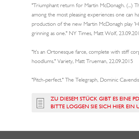
"Triumphant return for Martin McDonagh. (...) The
among the most pleasing experiences one can have 
production of the new Martin McDonagh play ’Han
grinning as one." NY Times, Matt Wolf, 23.09.20
"It’s an Ortonesque farce, complete with stiff cor
hoodlums." Variety, Matt Trueman, 22.09.2015
"Pitch-perfect." The Telegraph, Dominic Cavendi
ZU DIESEM STÜCK GIBT ES EINE P
BITTE LOGGEN SIE SICH HIER EI