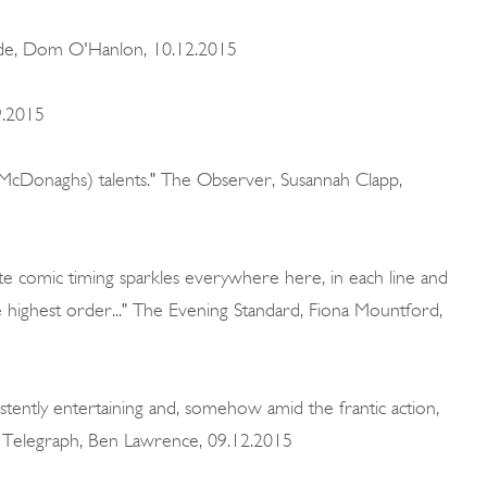
ide, Dom O'Hanlon, 10.12.2015
9.2015
McDonaghs) talents." The Observer, Susannah Clapp,
ite comic timing sparkles everywhere here, in each line and
the highest order..." The Evening Standard, Fiona Mountford,
stently entertaining and, somehow amid the frantic action,
he Telegraph, Ben Lawrence, 09.12.2015