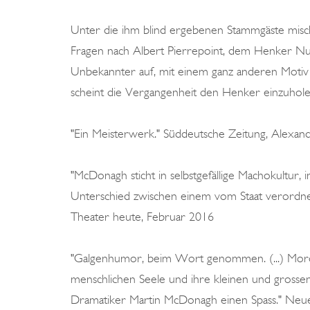
Unter die ihm blind ergebenen Stammgäste mische
Fragen nach Albert Pierrepoint, dem Henker Numm
Unbekannter auf, mit einem ganz anderen Motiv 
scheint die Vergangenheit den Henker einzuholen
"Ein Meisterwerk." Süddeutsche Zeitung, Alexa
"McDonagh sticht in selbstgefällige Machokultur, 
Unterschied zwischen einem vom Staat verordne
Theater heute, Februar 2016
"Galgenhumor, beim Wort genommen. (...) Mord 
menschlichen Seele und ihre kleinen und grossen
Dramatiker Martin McDonagh einen Spass." Neue