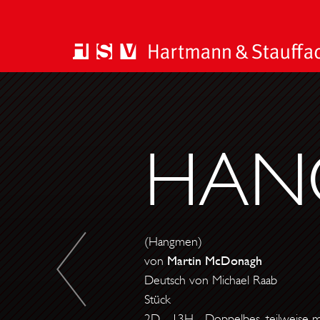
E
I
N
HAN
S
C
H
Ä
D
(Hangmen)
E
von
Martin McDonagh
L
Deutsch von Michael Raab
I
Stück
N
2D - 13H - Doppelbes. teilweise 