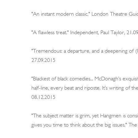
"An instant modern classic." London Theatre Gu
"A flawless treat." Independent, Paul Taylor, 21.0
"Tremendous: a departure, and a deepening of (
27.09.2015
"Blackest of black comedies... McDonagh’s exquis
half-line, every beat and riposte. It’s writing of 
08.12.2015
"The subject matter is grim, yet Hangmen is consi
gives you time to think about the big issues." T