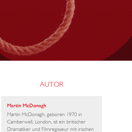
N
AUTOR
Martin McDonagh
Martin McDonagh, geboren 1970 in
Camberwell, London, ist ein britischer
Dramatiker und Filmregisseur mit irischen