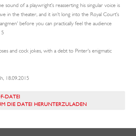
 sound of a playwright’s reasserting his singular voice is
in the theater, and it isn’t long into the Royal Court’s
gmen’ before you can practically feel the audience
15
pses and cock jokes, with a debt to Pinter’s enigmatic
sh, 18.09.2015
DF-DATEI
N UM DIE DATEI HERUNTERZULADEN