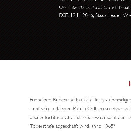
C
UA: 18.9.2015, Royal Court Theat
DSE: 19.11.2016, Staatstheater Wi
O
N
N
E
M
A
R
A
Für seinen Ruhestand hat sich Harry - ehemaliger
- mit seinem kleinen Pub in Oldham so etwas wie
unangefochtene Chef ist. Aber was macht der zw
Todesstrafe abgeschafft wird, anno 1965?