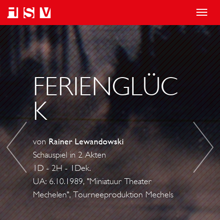
T
o
E
F
g
S
L
g
C
O
l
A
W
FERIENGLÜC
e
P
E
K
n
E
R
a
!
P
v
O
von
Rainer Lewandowski
i
W
Schauspiel in 2 Akten
g
E
1D - 2H - 1Dek.
a
R
UA: 6.10.1989, "Miniatuur Theater
t
Mechelen", Tourneeproduktion Mechels
i