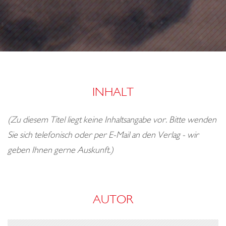
o
n
INHALT
(Zu diesem Titel liegt keine Inhaltsangabe vor. Bitte wenden
Sie sich telefonisch oder per E-Mail an den Verlag - wir
geben Ihnen gerne Auskunft.)
AUTOR