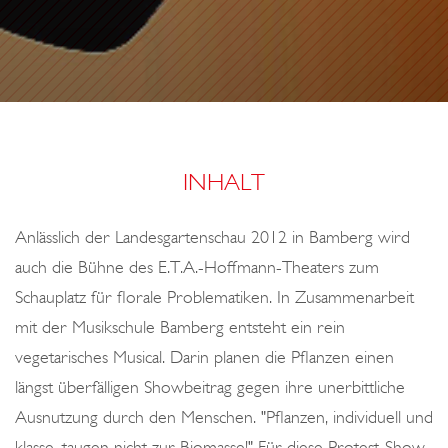
o
N
n
S
C
U
D
E
INHALT
R
I
Anlässlich der Landesgartenschau 2012 in Bamberg wird
auch die Bühne des E.T.A.-Hoffmann-Theaters zum
Schauplatz für florale Problematiken. In Zusammenarbeit
mit der Musikschule Bamberg entsteht ein rein
vegetarisches Musical. Darin planen die Pflanzen einen
längst überfälligen Showbeitrag gegen ihre unerbittliche
Ausnutzung durch den Menschen. "Pflanzen, individuell und
klasse, taugen nicht zur Biomasse!" Für diese Protest-Show