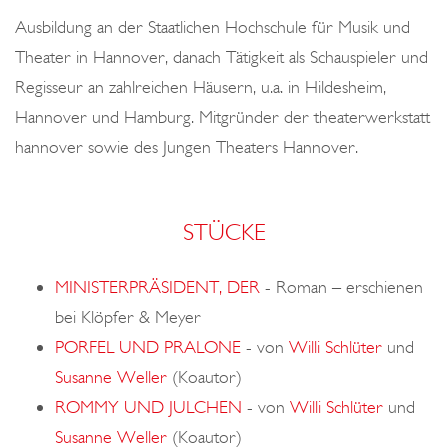
o
Ausbildung an der Staatlichen Hochschule für Musik und
n
Theater in Hannover, danach Tätigkeit als Schauspieler und
Regisseur an zahlreichen Häusern, u.a. in Hildesheim,
Hannover und Hamburg. Mitgründer der theaterwerkstatt
hannover sowie des Jungen Theaters Hannover.
STÜCKE
MINISTERPRÄSIDENT, DER
-
Roman – erschienen
bei Klöpfer & Meyer
PORFEL UND PRALONE
-
von
Willi Schlüter
und
Susanne Weller
(Koautor)
ROMMY UND JULCHEN
-
von
Willi Schlüter
und
Susanne Weller
(Koautor)