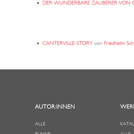
DER WUNDERBARE ZAUBERER VON 
CANTERVILLE-STORY
von
Friedhelm Sch
AUTOR:INNEN
WER
ALLE
KATAL
BÜHNE
ALLE