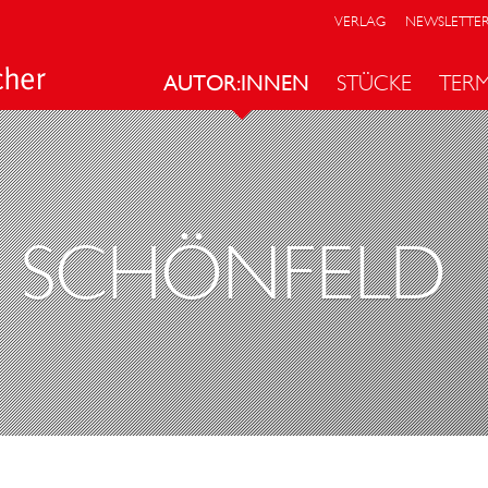
VERLAG
NEWSLETTE
AUTOR:INNEN
STÜCKE
TER
M SCHÖNFELD