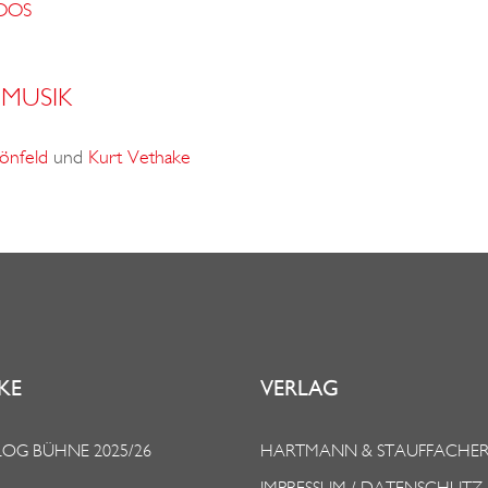
OOS
MUSIK
önfeld
und
Kurt Vethake
KE
VERLAG
OG BÜHNE 2025/26
HARTMANN & STAUFFACHE
IMPRESSUM / DATENSCHUTZ