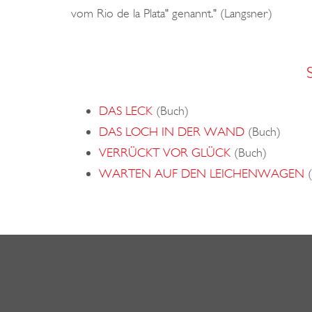
vom Rio de la Plata" genannt." (Langsner)
DAS LECK
(Buch)
DAS LOCH IN DER WAND
(Buch)
VERRÜCKT VOR GLÜCK
(Buch)
WARTEN AUF DEN LEICHENWAGEN
(