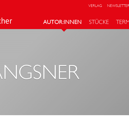
VERLAG
NEWSLETTE
AUTOR:INNEN
STÜCKE
TER
ANGSNER