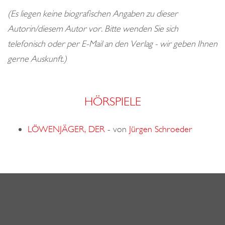
o
(Es liegen keine biografischen Angaben zu dieser
n
Autorin/diesem Autor vor. Bitte wenden Sie sich
telefonisch oder per E-Mail an den Verlag - wir geben Ihnen
gerne Auskunft.)
HÖRSPIELE
LÖWENJÄGER, DER
-
von
Jürgen Schroeder