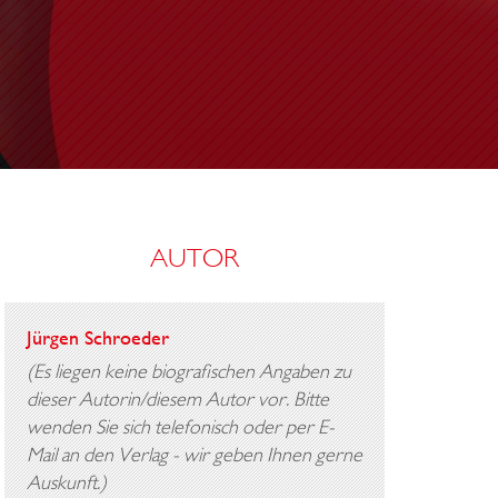
AUTOR
Jürgen Schroeder
(Es liegen keine biografischen Angaben zu
dieser Autorin/diesem Autor vor. Bitte
wenden Sie sich telefonisch oder per E-
Mail an den Verlag - wir geben Ihnen gerne
Auskunft.)