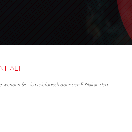
INHALT
tte wenden Sie sich telefonisch oder per E-Mail an den