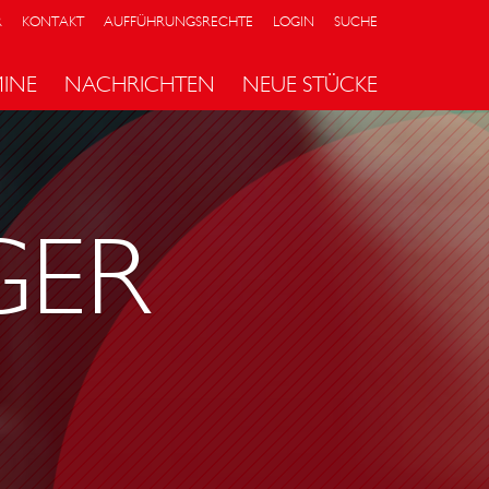
R
KONTAKT
AUFFÜHRUNGSRECHTE
LOGIN
SUCHE
MINE
NACHRICHTEN
NEUE STÜCKE
GER