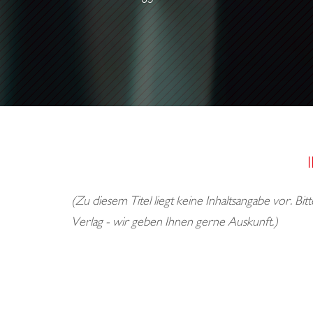
(Zu diesem Titel liegt keine Inhaltsangabe vor. Bi
Verlag - wir geben Ihnen gerne Auskunft.)