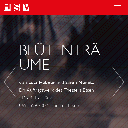
T
o
B
B
g
A
O
g
N
C
l
K
H
BLÜTENTRÄ
e
E
U
UME
n
N
M
a
S
-
v
T
E
von
Lutz Hübner
und
Sarah Nemitz
i
Ü
I
Ein Auftragswerk des Theaters Essen
g
C
N
4D - 4H - 1Dek.
a
K
S
UA: 16.9.2007, Theater Essen
t
I
i
N