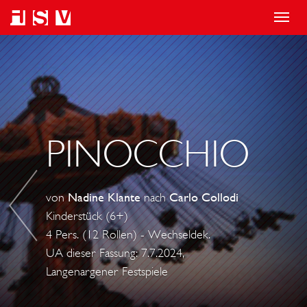
T
o
O
g
L
g
I
l
V
e
E
PINOCCHIO
n
R
a
T
v
W
von
Nadine Klante
nach
Carlo Collodi
i
I
Kinderstück (6+)
g
S
4 Pers. (12 Rollen) - Wechseldek.
a
T
UA dieser Fassung: 7.7.2024,
t
-
Langenargener Festspiele
i
T