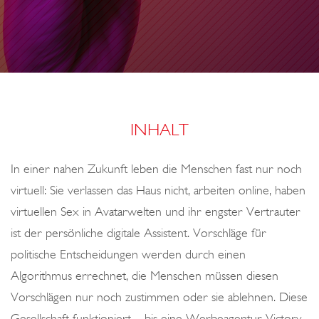
o
n
INHALT
In einer nahen Zukunft leben die Menschen fast nur noch
virtuell: Sie verlassen das Haus nicht, arbeiten online, haben
virtuellen Sex in Avatarwelten und ihr engster Vertrauter
ist der persönliche digitale Assistent. Vorschläge für
politische Entscheidungen werden durch einen
Algorithmus errechnet, die Menschen müssen diesen
Vorschlägen nur noch zustimmen oder sie ablehnen. Diese
Gesellschaft funktioniert – bis eine Werbeagentur Victory