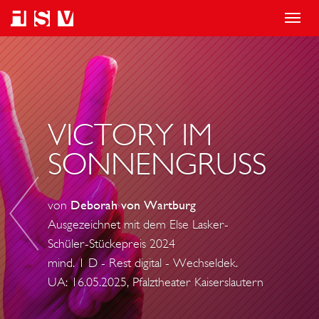
T
o
D
g
I
g
E
l
B
VICTORY IM
e
I
n
B
SONNENGRUSS
a
E
v
R
von
Deborah von Wartburg
i
Ausgezeichnet mit dem Else Lasker-
g
Schüler-Stückepreis 2024
a
mind. 1 D - Rest digital - Wechseldek.
t
UA: 16.05.2025, Pfalztheater Kaiserslautern
i