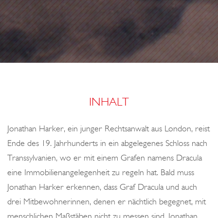
o
H
I
n
T
E
S
R
E
INHALT
Jonathan Harker, ein junger Rechtsanwalt aus London, reist
Ende des 19. Jahrhunderts in ein abgelegenes Schloss nach
Transsylvanien, wo er mit einem Grafen namens Dracula
eine Immobilienangelegenheit zu regeln hat. Bald muss
Jonathan Harker erkennen, dass Graf Dracula und auch
drei Mitbewohnerinnen, denen er nächtlich begegnet, mit
menschlichen Maßstäben nicht zu messen sind. Jonathan