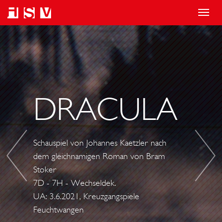
T
o
V
D
g
I
I
g
E
E
l
L
D
e
L
R
DRACULA
n
Ä
E
a
R
I
v
M
M
Schauspiel von Johannes Kaetzler nach
i
U
U
dem gleichnamigen Roman von Bram
g
M
S
Stoker
a
N
K
7D - 7H - Wechseldek.
t
I
E
UA: 3.6.2021, Kreuzgangspiele
i
C
Feuchtwangen
T