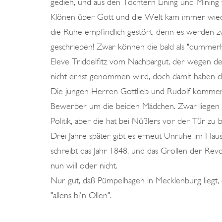
gedieh, und aus den Töchtern Lining und Minin
Klönen über Gott und die Welt kam immer wiede
die Ruhe empfindlich gestört, denn es werden z
geschrieben! Zwar können die bald als "dummer
Eleve Triddelfitz vom Nachbargut, der wegen d
nicht ernst genommen wird, doch damit haben di
Die jungen Herren Gottlieb und Rudolf kommen, d
Bewerber um die beiden Mädchen. Zwar liegen d
Politik, aber die hat bei Nüßlers vor der Tür zu 
Drei Jahre später gibt es erneut Unruhe im Hau
schreibt das Jahr 1848, und das Grollen der Revolu
nun will oder nicht.
Nur gut, daß Pümpelhagen in Mecklenburg liegt, d
"allens bi'n Ollen".