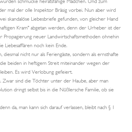
g wurden schmucke heiratsfähige Mädchen. Und zum
r mal der olle Inspektor Bräsig vorbei. Nun aber wird
wei skandalöse Liebesbriefe gefunden, von gleicher Hand
haftigen Kram" abgetan werden, denn der Urheber ist der
er Propagierung neuer Landwirtschaftsmethoden ohnehin
e Liebesaffären noch kein Ende.
iesmal nicht nur als Feriengäste, sondern als ernsthafte
ie beiden in heftigem Streit miteinander wegen der
bleiben. Es wird Verlobung gefeiert.
s. Zwar sind die Töchter unter der Haube, aber man
tion dringt selbst bis in die Nüßlersche Familie, ob sie
enn da, man kann sich darauf verlassen, bleibt nach § 1