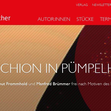
VERLAG
NEWSLETTE
AUTOR:INNEN
STÜCKE
TER
CHION IN PÜMPE
mut Frommhold
und
Manfred Brümmer
frei nach Motiven des