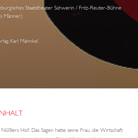
burgisches Staatstheater Schwerin / Fritz-Reuter-Bühne
hs Männer)
rlag Karl Mahnke!
INHALT
 Nüßlers Hof. Das Sagen hatte seine Frau, die Wirtschaft