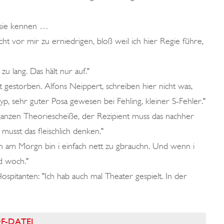
 sie kennen …
ht vor mir zu erniedrigen, bloß weil ich hier Regie führe,
zu lang. Das hält nur auf."
t gestorben. Alfons Neippert, schreiben hier nicht was,
p, sehr guter Posa gewesen bei Fehling, kleiner S-Fehler."
nzen Theoriescheiße, der Rezipient muss das nachher
musst das fleischlich denken."
üh am Morgn bin i einfach nett zu gbrauchn. Und wenn i
d woch."
pitanten: "Ich hab auch mal Theater gespielt. In der
DF-DATEI