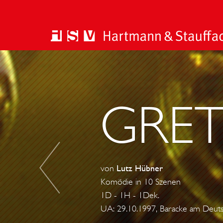
G
O
T
GRET
T
E
S
K
R
von
Lutz Hübner
I
Komödie in 10 Szenen
E
1D - 1H - 1Dek.
G
UA: 29.10.1997, Baracke am Deuts
E