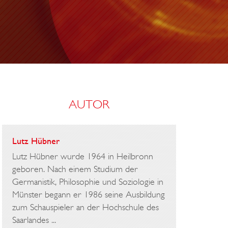
AUTOR
Lutz Hübner
Lutz Hübner wurde 1964 in Heilbronn
geboren. Nach einem Studium der
Germanistik, Philosophie und Soziologie in
Münster begann er 1986 seine Ausbildung
zum Schauspieler an der Hochschule des
Saarlandes ...