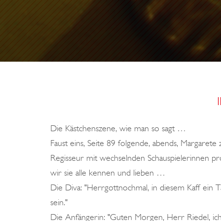
R
Die Kästchenszene, wie man so sagt …
Faust eins, Seite 89 folgende, abends, Margarete 
Regisseur mit wechselnden Schauspielerinnen pro
wir sie alle kennen und lieben …
Die Diva: "Herrgottnochmal, in diesem Kaff ein T
sein."
Die Anfängerin: "Guten Morgen, Herr Riedel, ich