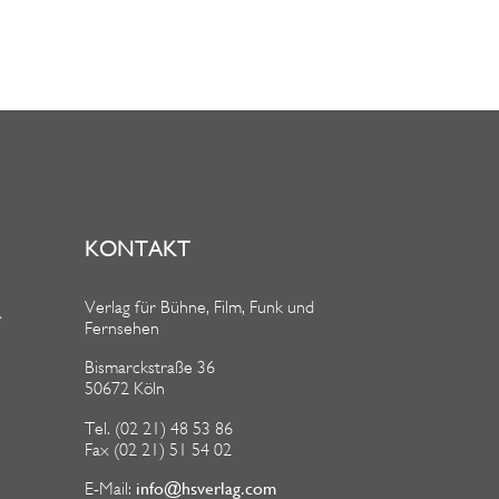
KONTAKT
Verlag für Bühne, Film, Funk und
R
Fernsehen
Bismarckstraße 36
50672 Köln
Tel. (02 21) 48 53 86
Fax (02 21) 51 54 02
info@hsverlag.com
E-Mail: