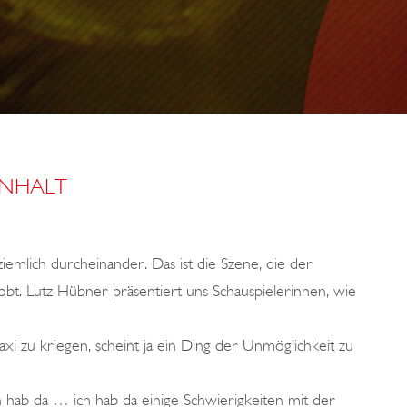
INHALT
ziemlich durcheinander. Das ist die Szene, die der
bt. Lutz Hübner präsentiert uns Schauspielerinnen, wie
axi zu kriegen, scheint ja ein Ding der Unmöglichkeit zu
 hab da … ich hab da einige Schwierigkeiten mit der