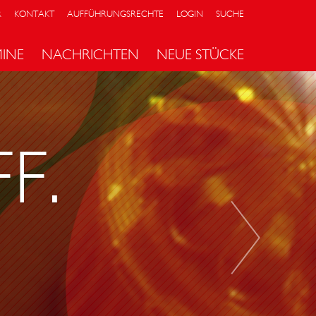
R
KONTAKT
AUFFÜHRUNGSRECHTE
LOGIN
SUCHE
MINE
NACHRICHTEN
NEUE STÜCKE
D
E
R
F.
H
A
K
E
N