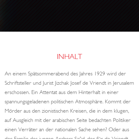
o
D
U
n
R
M
Ü
E
C
K
K
INHALT
E
H
An einem Spätsommerabend des Jahres 1929 wird der
R
Schriftsteller und Jurist Jizchak Josef de Vriendt in Jerusalem
erschossen. Ein Attentat aus dem Hinterhalt in einer
spannungsgeladenen politischen Atmosphäre. Kommt der
Mörder aus den zionistischen Kreisen, die in dem klugen,
auf Ausgleich mit der arabischen Seite bedachten Politiker
einen Verräter an der nationalen Sache sehen? Oder aus
der Familie des jungen Arabers Saûd, der für de Vriendt