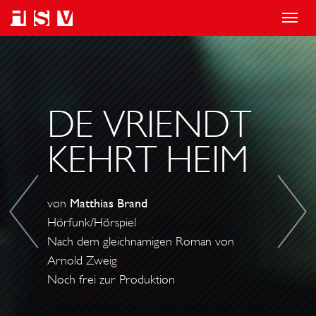
T
o
A
D
g
B
A
g
W
S
l
E
E
DE VRIENDT
e
S
N
KEHRT HEIM
n
E
D
a
N
E
v
H
D
von
Matthias Brand
i
E
E
Hörfunk/Hörspiel
g
I
R
Nach dem gleichnamigen Roman von
a
T
T
Arnold Zweig
t
U
R
Noch frei zur Produktion
i
N
Ä