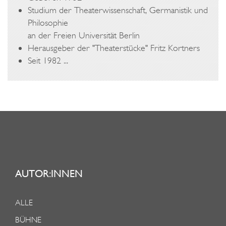
E
Studium der Theaterwissenschaft, Germanistik und
R
Philosophie
G
an der Freien Universität Berlin
Herausgeber der "Theaterstücke" Fritz Kortners
Seit 1982 ...
AUTOR:INNEN
ALLE
BÜHNE