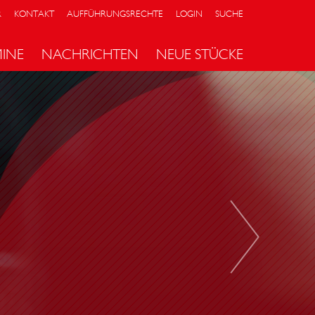
R
KONTAKT
AUFFÜHRUNGSRECHTE
LOGIN
SUCHE
MINE
NACHRICHTEN
NEUE STÜCKE
E
I
N
E
G
A
R
T
E
N
-
P