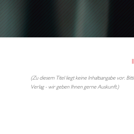
A
R
T
Y
(Zu diesem Titel liegt keine Inhaltsangabe vor. Bi
Verlag - wir geben Ihnen gerne Auskunft.)