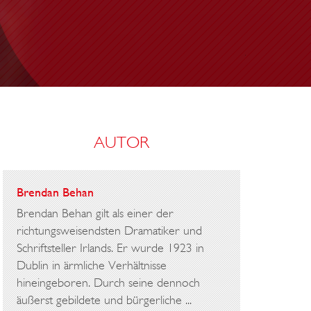
A
R
T
Y
AUTOR
Brendan Behan
Brendan Behan gilt als einer der
richtungsweisendsten Dramatiker und
Schriftsteller Irlands. Er wurde 1923 in
Dublin in ärmliche Verhältnisse
hineingeboren. Durch seine dennoch
äußerst gebildete und bürgerliche ...