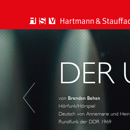
E
I
N
DER
E
G
A
R
T
von
Brendan Behan
E
Hörfunk/Hörspiel
N
Deutsch von Annemarie und Heinr
-
Rundfunk der DDR 1969
P