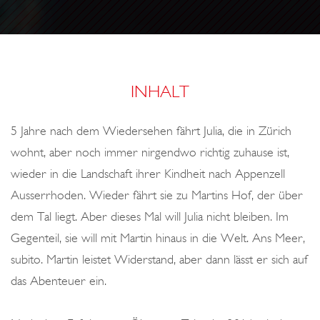
o
R
n
D
E
M
INHALT
T
A
5 Jahre nach dem Wiedersehen fährt Julia, die in Zürich
L
wohnt, aber noch immer nirgendwo richtig zuhause ist,
wieder in die Landschaft ihrer Kindheit nach Appenzell
Ausserrhoden. Wieder fährt sie zu Martins Hof, der über
dem Tal liegt. Aber dieses Mal will Julia nicht bleiben. Im
Gegenteil, sie will mit Martin hinaus in die Welt. Ans Meer,
subito. Martin leistet Widerstand, aber dann lässt er sich auf
das Abenteuer ein.