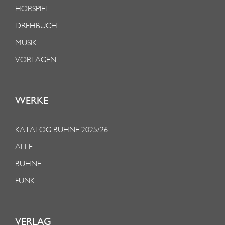
E
HÖRSPIEL
H
DREHBUCH
E
MUSIK
N
VORLAGEN
D
E
N
WERKE
D
E
KATALOG BÜHNE 2025/26
N
ALLE
K
BÜHNE
V
FUNK
O
R
G
VERLAG