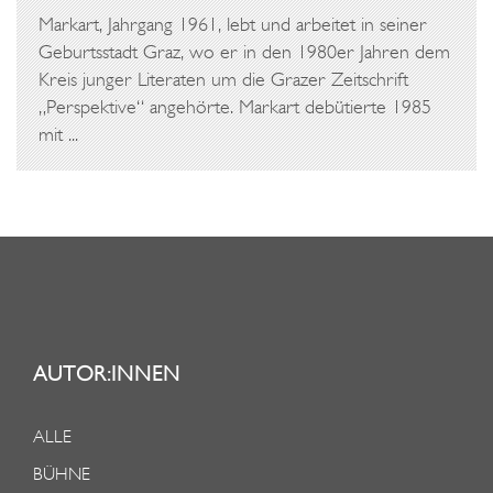
O
Markart, Jahrgang 1961, lebt und arbeitet in seiner
N
Geburtsstadt Graz, wo er in den 1980er Jahren dem
D
Kreis junger Literaten um die Grazer Zeitschrift
„Perspektive“ angehörte. Markart debütierte 1985
U
mit ...
R
C
H
I
M
K
R
E
AUTOR:INNEN
I
S
ALLE
G
BÜHNE