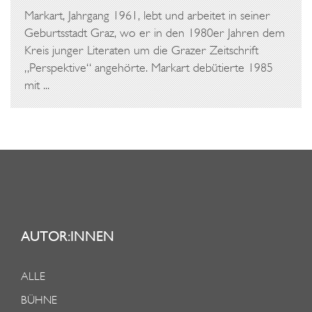
Markart, Jahrgang 1961, lebt und arbeitet in seiner
Geburtsstadt Graz, wo er in den 1980er Jahren dem
Kreis junger Literaten um die Grazer Zeitschrift
„Perspektive“ angehörte. Markart debütierte 1985
mit ...
AUTOR:INNEN
ALLE
BÜHNE