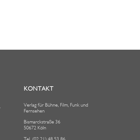
KONTAKT
Verlag für Bühne, Film, Funk und
R
Fernsehen
Bismarckstraße 36
50672 Köln
Tel. (02 21) 48 53 86