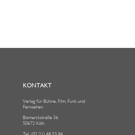
KONTAKT
Verlag für Bühne, Film, Funk und
R
Fernsehen
Bismarckstraße 36
50672 Köln
Tel. (02 21) 48 53 86