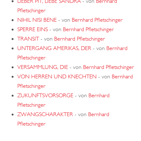
LIEBER PIT, LIEBE SANDRA
-
von
Bernhard
Pfletschinger
NIHIL NISI BENE
-
von
Bernhard Pfletschinger
SPERRE EINS
-
von
Bernhard Pfletschinger
TRANSIT
-
von
Bernhard Pfletschinger
UNTERGANG AMERIKAS, DER
-
von
Bernhard
Pfletschinger
VERSAMMLUNG, DIE
-
von
Bernhard Pfletschinger
VON HERREN UND KNECHTEN
-
von
Bernhard
Pfletschinger
ZUKUNFTSVORSORGE
-
von
Bernhard
Pfletschinger
ZWANGSCHARAKTER
-
von
Bernhard
Pfletschinger