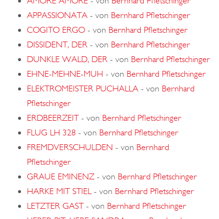
AMORE AMORE
-
von
Bernhard Pfletschinger
APPASSIONATA
-
von
Bernhard Pfletschinger
COGITO ERGO
-
von
Bernhard Pfletschinger
DISSIDENT, DER
-
von
Bernhard Pfletschinger
DUNKLE WALD, DER
-
von
Bernhard Pfletschinger
EHNE-MEHNE-MUH
-
von
Bernhard Pfletschinger
ELEKTROMEISTER PUCHALLA
-
von
Bernhard
Pfletschinger
ERDBEERZEIT
-
von
Bernhard Pfletschinger
FLUG LH 328
-
von
Bernhard Pfletschinger
FREMDVERSCHULDEN
-
von
Bernhard
Pfletschinger
GRAUE EMINENZ
-
von
Bernhard Pfletschinger
HARKE MIT STIEL
-
von
Bernhard Pfletschinger
LETZTER GAST
-
von
Bernhard Pfletschinger