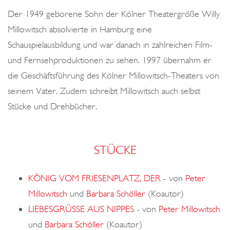
o
Der 1949 geborene Sohn der Kölner Theatergröße Willy
n
Millowitsch absolvierte in Hamburg eine
Schauspielausbildung und war danach in zahlreichen Film-
und Fernsehproduktionen zu sehen. 1997 übernahm er
die Geschäftsführung des Kölner Millowitsch-Theaters von
seinem Vater. Zudem schreibt Millowitsch auch selbst
Stücke und Drehbücher.
STÜCKE
KÖNIG VOM FRIESENPLATZ, DER
-
von
Peter
Millowitsch
und
Barbara Schöller
(Koautor)
LIEBESGRÜSSE AUS NIPPES
-
von
Peter Millowitsch
und
Barbara Schöller
(Koautor)