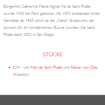
o
Bürgerlich Catherine Marie-Agnès Fal de Saint Phalle,
n
wurde 1930 bei Paris geboren. Ab 1953 entstanden erste
Gemälde, ab 1965 schuf sie die „Nana“-Skulpturen, die
ikonisch für ihr künstlerisches Œuvre wurden. De Saint
Phalle starb 2002 in San Diego.
STÜCKE
ICH
-
von
Niki de Saint Phalle
und
Rainer von Diez
(Koautor)