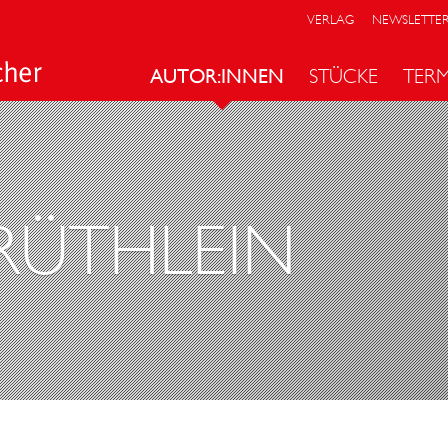
VERLAG
NEWSLETTE
AUTOR:INNEN
STÜCKE
TER
RÜTHLEIN