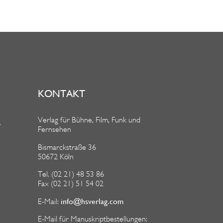
KONTAKT
Verlag für Bühne, Film, Funk und
R
Fernsehen
Bismarckstraße 36
50672 Köln
Tel. (02 21) 48 53 86
Fax (02 21) 51 54 02
info@hsverlag.com
E-Mail:
E-Mail für Manuskriptbestellungen: