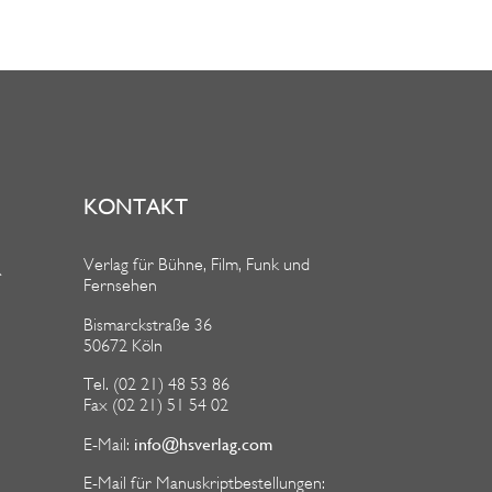
KONTAKT
Verlag für Bühne, Film, Funk und
R
Fernsehen
Bismarckstraße 36
50672 Köln
Tel. (02 21) 48 53 86
Fax (02 21) 51 54 02
info@hsverlag.com
E-Mail:
E-Mail für Manuskriptbestellungen: