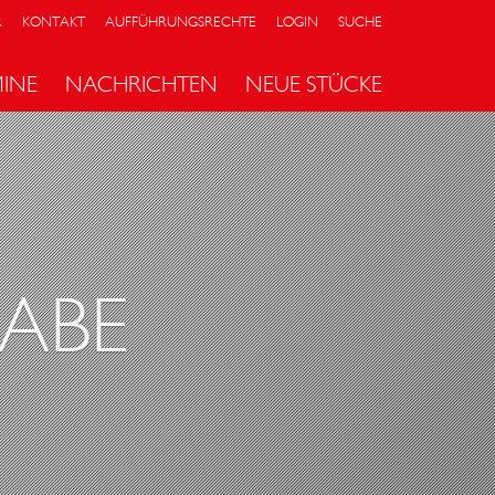
R
KONTAKT
AUFFÜHRUNGSRECHTE
LOGIN
SUCHE
MINE
NACHRICHTEN
NEUE STÜCKE
ABE