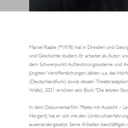
Marcel Raabe (*1978) hat in Dresden und George
und Geschichte studiert. Er arbeitet als Autor un
dem Schwerpunkt Aufzeichnungssysteme und Arch
jüngsten Veröffentlichungen zählen u.a. das Hörfu
(Deutschlandfunk) sowie dessen Theateradaptio
Waltz). 2021 erschien sein Buch "Die letzten St
In dem Dokumentarfilm "Platte mit Aussicht – L
Hergert) hat er sich mit den Umbruchserfahrungen
auseinandergesetzt. Seine Arbeiten beschäftigen 