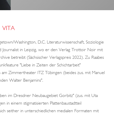
VITA
town/Washington, D.C. Literaturwissenschaft, Soziologie
d Journalist in Leipzig, wo er den Verlag Trottoir Noir mit
ive betreibt (Sächsischer Verlagspreis 2022). Zu Raabes
nkfeature "Liebe in Zeiten der Schichtarbeit"
n am Zimmertheater ITZ Tübingen (beides zus. mit Manuel
unden Walter Benjamins".
eben im Dresdner Neubaugebiet Gorbitz" (zus. mit Uta
 in einem stigmatisierten Plattenbaustadtteil
sich seither in unterschiedlichen medialen Formaten mit