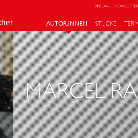
VERLAG
NEWSLETTE
AUTOR:INNEN
STÜCKE
TER
MARCEL RA