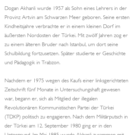
o
Dogan Akhanli wurde 1957 als Sohn eines Lehrers in der
n
Provinz Artvin am Schwarzen Meer geboren. Seine ersten
Kindheitsjahre verbrachte er in einem kleinen Dorf im
äußersten Nordosten der Türkei. Mit zwölf Jahren zog er
zu einem älteren Bruder nach Istanbul, um dort seine
Schulbildung fortzusetzen. Später studierte er Geschichte
und Pädagogik in Trabzon.
Nachdem er 1975 wegen des Kaufs einer linksgerichteten
Zeitschrift fünf Monate in Untersuchungshaft gewesen
war, begann er, sich als Mitglied der illegalen
Revolutionären Kommunistischen Partei der Türkei
(TDKP) politisch zu engagieren. Nach dem Militärputsch in
der Türkei am 12. September 1980 ging er in den
Untergrund. Im Mai 1985 wurde Akhanli zusammen mit