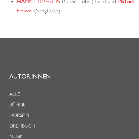
HAMMERFRAUEN
Robert Löhr (Buch) und
Michael
Frowin
(Songtexte)
AUTOR:INNEN
ALLE
BÜHNE
HÖRSPIEL
DREHBUCH
MUSIK