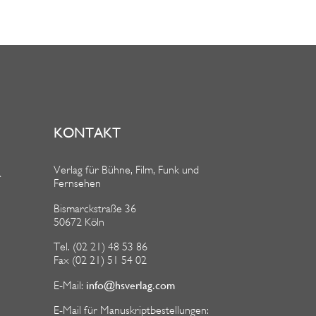
KONTAKT
Verlag für Bühne, Film, Funk und
R
Fernsehen
Bismarckstraße 36
50672 Köln
Tel. (02 21) 48 53 86
Fax (02 21) 51 54 02
info@hsverlag.com
E-Mail:
E-Mail für Manuskriptbestellungen: