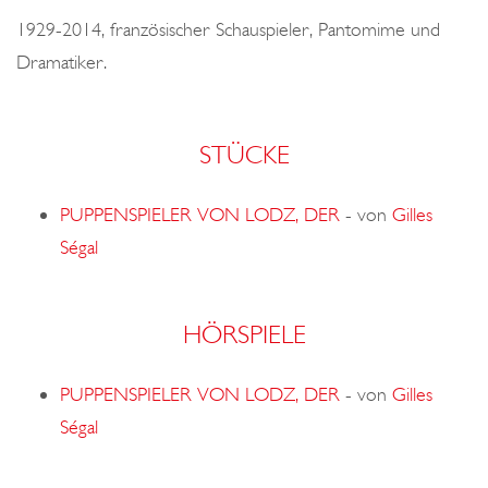
o
1929-2014, französischer Schauspieler, Pantomime und
n
Dramatiker.
STÜCKE
PUPPENSPIELER VON LODZ, DER
-
von
Gilles
Ségal
HÖRSPIELE
PUPPENSPIELER VON LODZ, DER
-
von
Gilles
Ségal