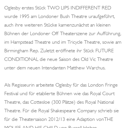
o
Oglesby erstes Stück TWO LIPS INDIFFERENT RED
n
wurde 1995 am Londoner Bush Theatre uraufgeführt,
auch ihre weiteren Stücke kamenzunächst an kleinen
Bühnen der Londoner Off Theaterszene zur Aufführung,
im Hampstead Theatre und im Tricycle Theatre, sowie am
Birmingham Rep. Zuletzt eröffnete ihr Stück FUTURE
CONDITIONAL die neue Saison des Old Vic Theatre
unter dem neuen Intendanten Matthew Warchus.
Als Regisseurin arbeitete Oglesby für das London Fringe
Festival und für etablierte Bühnen wie das Royal Court
Theatre, das Cottesloe (300 Plätze) des Royal National
Theatre. Für die Royal Shakespeare Company schrieb sie
für die Theatersaison 2012/13 eine Adaption vonTHE
MOUSE AND HIS CHILD von Russell Hoban.